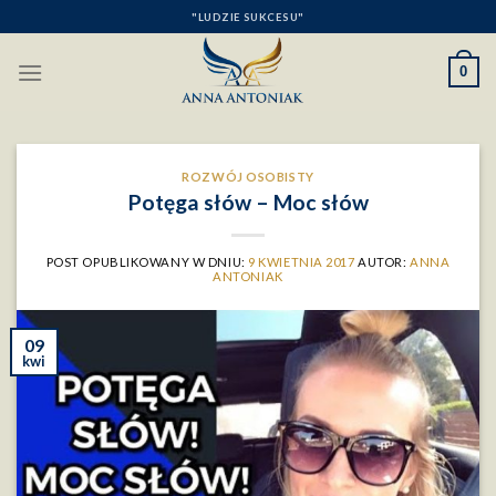
Skip
"LUDZIE SUKCESU"
to
content
0
ROZWÓJ OSOBISTY
Potęga słów – Moc słów
POST OPUBLIKOWANY W DNIU:
9 KWIETNIA 2017
AUTOR:
ANNA
ANTONIAK
09
kwi