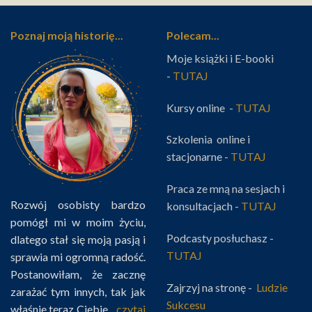
Poznaj moją historię...
Polecam...
Moje książki i E-booki
-
TUTAJ
Kursy online -
TUTAJ
Szkolenia online i
stacjonarne -
TUTAJ
Praca ze mną na sesjach i
Rozwój osobisty bardzo
konsultacjach -
TUTAJ
pomógł mi w moim życiu,
Podcasty posłuchasz -
dlatego stał się moją pasją i
TUTAJ
sprawia mi ogromną radość.
Postanowiłam, że zacznę
Zajrzyj na stronę -
Ludzie
zarażać tym innych, tak jak
Sukcesu
właśnie teraz Ciebie...
czytaj