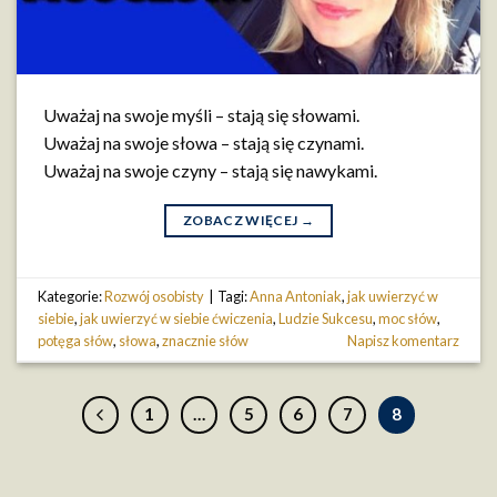
Uważaj na swoje myśli – stają się słowami.
Uważaj na swoje słowa – stają się czynami.
Uważaj na swoje czyny – stają się nawykami.
ZOBACZ WIĘCEJ
→
Kategorie:
Rozwój osobisty
|
Tagi:
Anna Antoniak
,
jak uwierzyć w
siebie
,
jak uwierzyć w siebie ćwiczenia
,
Ludzie Sukcesu
,
moc słów
,
potęga słów
,
słowa
,
znacznie słów
Napisz komentarz
1
…
5
6
7
8