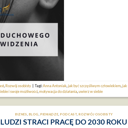
ast
,
Rozwój osobisty
|
Tagi:
Anna Antoniak
,
jak być szczęśliwym człowiekiem
,
jak
iebie i swoje możliwości
,
motywacja do działania
,
uwierz w siebie
BIZNES
,
BLOG
,
PIENIĄDZE
,
PODCAST
,
ROZWÓJ OSOBISTY
LUDZI STRACI PRACĘ DO 2030 ROKU