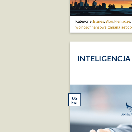
Kategorie:
Biznes
,
Blog
,
Pieniądze
,
wolność finansowa
,
zmiana jest d
INTELIGENCJA
05
kwi