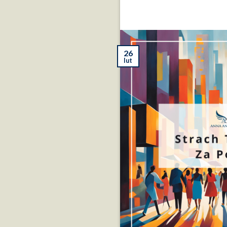
26
lut