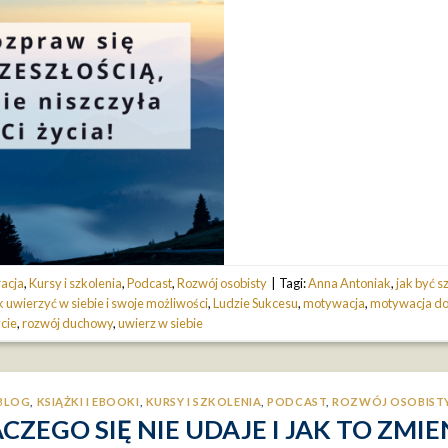
racja
,
Kursy i szkolenia
,
Podcast
,
Rozwój osobisty
|
Tagi:
Anna Antoniak
,
jak być 
k uwierzyć w siebie i swoje możliwości
,
Ludzie Sukcesu
,
motywacja
,
motywacja do
cie
,
rozwój duchowy
,
uwierz w siebie
BLOG
,
KSIĄŻKI I EBOOKI
,
KURSY I SZKOLENIA
,
PODCAST
,
ROZWÓJ OSOBIST
CZEGO SIĘ NIE UDAJE I JAK TO ZMIE