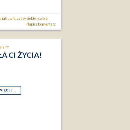
a
,
jak uwierzyć w siebie i swoje
Napisz komentarz
ISTY
A CI ŻYCIA!
WIĘCEJ
→