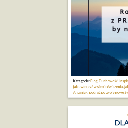
Kategorie:
Blog
,
Duchowość
,
Inspi
jak uwierzyć w siebie ćwiczenia
,
ja
Antoniak
,
podróż po twoje nowe ży
DLA