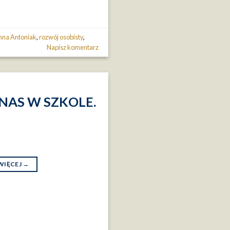
nna Antoniak
,
rozwój osobisty
,
Napisz komentarz
NAS W SZKOLE.
WIĘCEJ
→