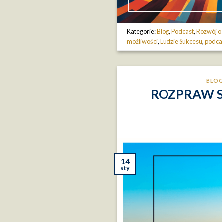
Kategorie:
Blog
,
Podcast
,
Rozwój o
możliwości
,
Ludzie Sukcesu
,
podca
BLO
ROZPRAW SI
14
sty