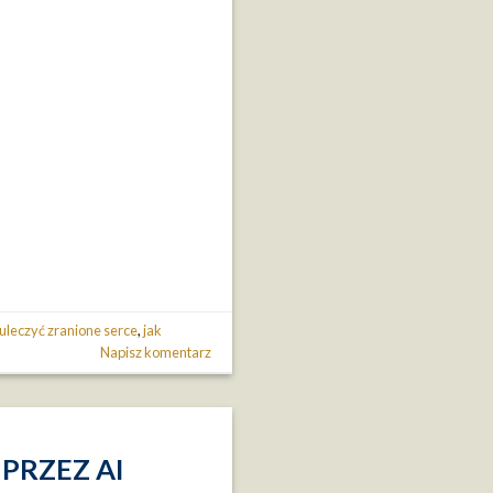
 uleczyć zranione serce
,
jak
Napisz komentarz
 PRZEZ AI