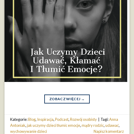
ZOBACZ WIĘCEJ
→
Kategorie:
Blog
,
Inspiracja
,
Podcast
,
Rozwój osobisty
|
Tagi:
Anna
Antoniak
,
jak uczymy dzieci tłumic emocje
,
mądry rodzic
,
udawać
,
wychowywanie dzieci
Napisz komentarz