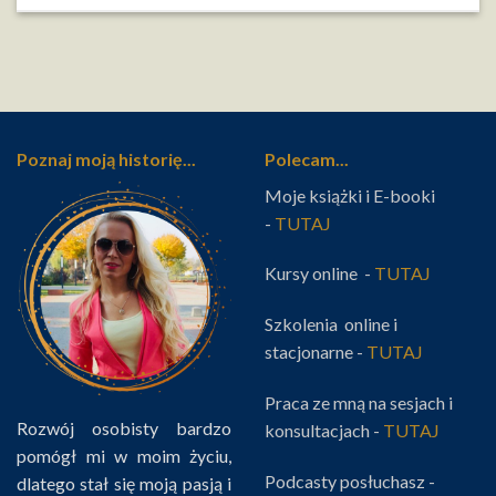
Poznaj moją historię...
Polecam...
Moje książki i E-booki
-
TUTAJ
Kursy online -
TUTAJ
Szkolenia online i
stacjonarne -
TUTAJ
Praca ze mną na sesjach i
Rozwój osobisty bardzo
konsultacjach -
TUTAJ
pomógł mi w moim życiu,
Podcasty posłuchasz -
dlatego stał się moją pasją i