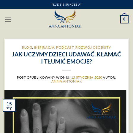
Skip
"LUDZIE SUKCESU"
to
content
0
BLOG
,
INSPIRACJA
,
PODCAST
,
ROZWÓJ OSOBISTY
JAK UCZYMY DZIECI UDAWAĆ, KŁAMAĆ
I TŁUMIĆ EMOCJE?
POST OPUBLIKOWANY W DNIU:
15 STYCZNIA 2020
AUTOR:
ANNA ANTONIAK
15
sty