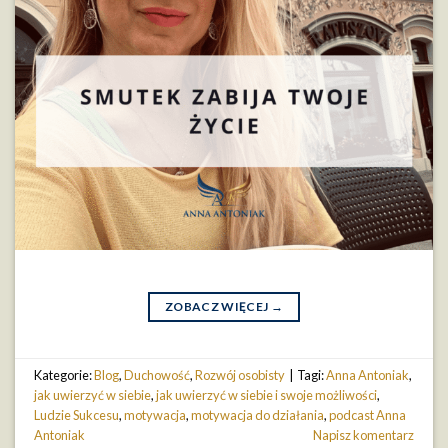
ZOBACZ WIĘCEJ
→
Kategorie:
Blog
,
Duchowość
,
Rozwój osobisty
|
Tagi:
Anna Antoniak
,
jak uwierzyć w siebie
,
jak uwierzyć w siebie i swoje możliwości
,
Ludzie Sukcesu
,
motywacja
,
motywacja do działania
,
podcast Anna
Antoniak
Napisz komentarz