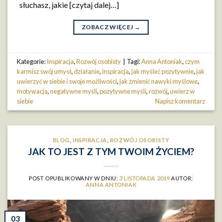
słuchasz, jakie [czytaj dalej…]
ZOBACZ WIĘCEJ
→
Kategorie:
Inspiracja
,
Rozwój osobisty
|
Tagi:
Anna Antoniak
,
czym
karmisz swój umysł
,
działanie
,
inspiracja
,
jak myśleć pozytywnie
,
jak
uwierzyć w siebie i swoje możliwości
,
jak zmienić nawyki myślowe
,
motywacja
,
negatywne myśli
,
pozytywne myśli
,
rozwój
,
uwierz w
siebie
Napisz komentarz
BLOG
,
INSPIRACJA
,
ROZWÓJ OSOBISTY
JAK TO JEST Z TYM TWOIM ŻYCIEM?
POST OPUBLIKOWANY W DNIU:
3 LISTOPADA 2019
AUTOR:
ANNA ANTONIAK
03