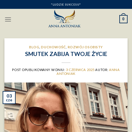
Skip
"LUDZIE SUKCESU"
to
content
0
BLOG
,
DUCHOWOŚĆ
,
ROZWÓJ OSOBISTY
SMUTEK ZABIJA TWOJE ŻYCIE
POST OPUBLIKOWANY W DNIU:
3 CZERWCA 2025
AUTOR:
ANNA
ANTONIAK
03
cze