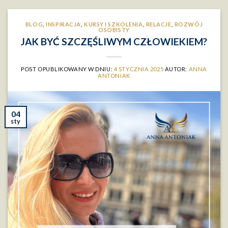
BLOG
,
INSPIRACJA
,
KURSY I SZKOLENIA
,
RELACJE
,
ROZWÓJ
OSOBISTY
JAK BYĆ SZCZĘŚLIWYM CZŁOWIEKIEM?
POST OPUBLIKOWANY W DNIU:
4 STYCZNIA 2025
AUTOR:
ANNA
ANTONIAK
04
sty