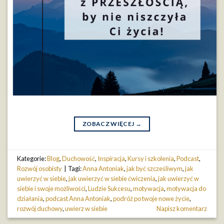
ZOBACZ WIĘCEJ
→
Kategorie:
Blog
,
Duchowość
,
Inspiracja
,
Kursy i szkolenia
,
Podcast
,
Rozwój osobisty
|
Tagi:
Anna Antoniak
,
jak być szcześliwym
,
jak
uwierzyć w siebie
,
jak uwierzyć w siebie ćwiczenia
,
jak uwierzyć w
siebie i swoje możliwości
,
Ludzie Sukcesu
,
motywacja
,
motywacja do
działania
,
podcast Anna Antoniak
,
podróż po twoje nowe życie
,
rozwój duchowy
,
uwierz w siebie
Napisz komentarz