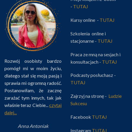
-
TUTAJ
Kursy online -
TUTAJ
Szkolenia online i
stacjonarne -
TUTAJ
Praca ze mną na sesjach i
Rozwój osobisty bardzo
konsultacjach -
TUTAJ
pomógł mi w moim życiu,
Podcasty posłuchasz -
dlatego stał się moją pasją i
TUTAJ
sprawia mi ogromną radość.
Postanowiłam, że zacznę
Zajrzyj na stronę -
Ludzie
zarażać tym innych, tak jak
Sukcesu
właśnie teraz Ciebie...
czytaj
dalej...
Facebook
TUTAJ
Anna Antoniak
Instagram
TUTAJ