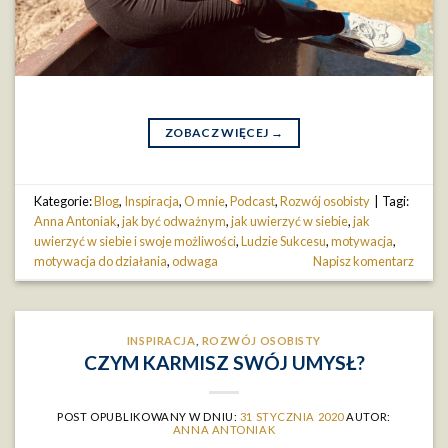
ZOBACZ WIĘCEJ
→
Kategorie:
Blog
,
Inspiracja
,
O mnie
,
Podcast
,
Rozwój osobisty
|
Tagi:
Anna Antoniak
,
jak być odważnym
,
jak uwierzyć w siebie
,
jak
uwierzyć w siebie i swoje możliwości
,
Ludzie Sukcesu
,
motywacja
,
motywacja do działania
,
odwaga
Napisz komentarz
INSPIRACJA
,
ROZWÓJ OSOBISTY
CZYM KARMISZ SWÓJ UMYSŁ?
POST OPUBLIKOWANY W DNIU:
31 STYCZNIA 2020
AUTOR:
ANNA ANTONIAK