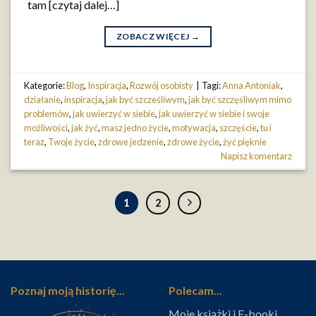
tam [czytaj dalej…]
ZOBACZ WIĘCEJ
→
Kategorie:
Blog
,
Inspiracja
,
Rozwój osobisty
|
Tagi:
Anna Antoniak
,
działanie
,
inspiracja
,
jak być szcześliwym
,
jak być szczęśliwym mimo
problemów
,
jak uwierzyć w siebie
,
jak uwierzyć w siebie i swoje
możliwości
,
jak żyć
,
masz jedno życie
,
motywacja
,
szczęście
,
tu i
teraz
,
Twoje życie
,
zdrowe jedzenie
,
zdrowe życie
,
żyć pięknie
Napisz komentarz
1
2
Poznaj moją historię...
Polecam...
Moje książki i E-booki