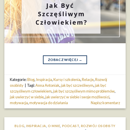
ZOBACZ WIĘCEJ
→
Kategorie:
Blog
,
Inspiracja
,
Kursy i szkolenia
,
Relacje
,
Rozwój
osobisty
|
Tagi:
Anna Antoniak
,
jak być szcześliwym
,
jak być
szczęśliwym człowiekiem
,
jak być szczęśliwym mimo problemów
,
jak uwierzyć w siebie
,
jak uwierzyć w siebie i swoje możliwości
,
motywacja
,
motywacja do działania
Napisz komentarz
BLOG
,
INSPIRACJA
,
O MNIE
,
PODCAST
,
ROZWÓJ OSOBISTY