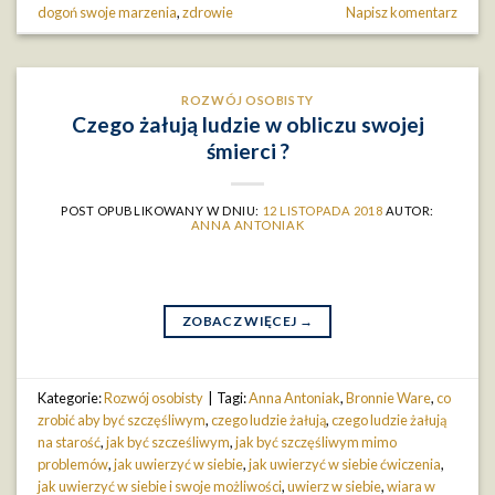
dogoń swoje marzenia
,
zdrowie
Napisz komentarz
ROZWÓJ OSOBISTY
Czego żałują ludzie w obliczu swojej
śmierci ?
POST OPUBLIKOWANY W DNIU:
12 LISTOPADA 2018
AUTOR:
ANNA ANTONIAK
ZOBACZ WIĘCEJ
→
Kategorie:
Rozwój osobisty
|
Tagi:
Anna Antoniak
,
Bronnie Ware
,
co
zrobić aby być szczęśliwym
,
czego ludzie żałują
,
czego ludzie żałują
na starość
,
jak być szcześliwym
,
jak być szczęśliwym mimo
problemów
,
jak uwierzyć w siebie
,
jak uwierzyć w siebie ćwiczenia
,
jak uwierzyć w siebie i swoje możliwości
,
uwierz w siebie
,
wiara w