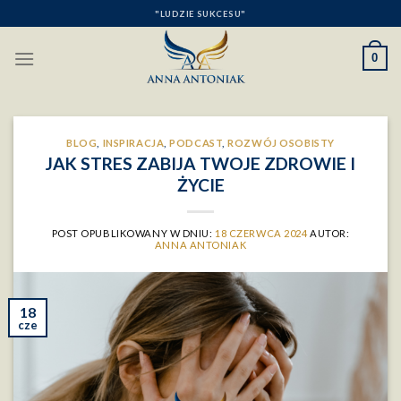
Skip
"LUDZIE SUKCESU"
to
content
0
BLOG
,
INSPIRACJA
,
PODCAST
,
ROZWÓJ OSOBISTY
JAK STRES ZABIJA TWOJE ZDROWIE I
ŻYCIE
POST OPUBLIKOWANY W DNIU:
18 CZERWCA 2024
AUTOR:
ANNA ANTONIAK
18
cze