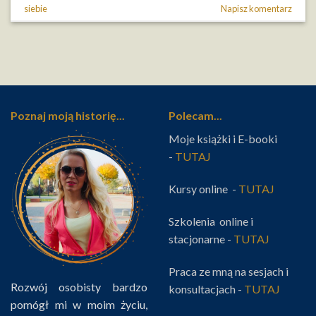
siebie
Napisz komentarz
Poznaj moją historię...
Polecam...
Moje książki i E-booki
-
TUTAJ
Kursy online -
TUTAJ
Szkolenia online i
stacjonarne -
TUTAJ
Praca ze mną na sesjach i
Rozwój osobisty bardzo
konsultacjach -
TUTAJ
pomógł mi w moim życiu,