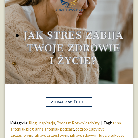
ZOBACZ WIĘCEJ
→
Kategorie:
Blog
,
Inspiracja
,
Podcast
,
Rozwój osobisty
|
Tagi:
anna
antoniak blog
,
anna antoniak podcast
,
co zrobić aby być
szczęśliwym
,
jak być szcześliwym
,
jak być zdowym
,
ludzie sukcesu