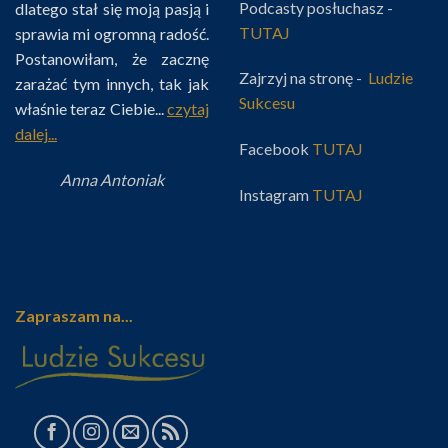
Podcasty posłuchasz -
dlatego stał się moją pasją i
TUTAJ
sprawia mi ogromną radość.
Postanowiłam, że zacznę
Zajrzyj na stronę -
Ludzie
zarażać tym innych, tak jak
Sukcesu
właśnie teraz Ciebie...
czytaj
dalej...
Facebook
TUTAJ
Anna Antoniak
Instagram
TUTAJ
Zapraszam na...