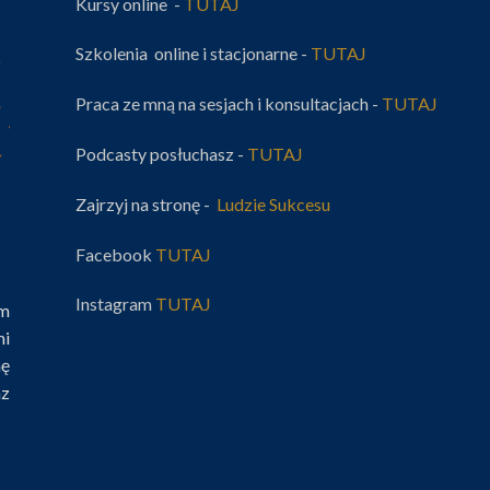
Kursy online -
TUTAJ
Szkolenia online i stacjonarne -
TUTAJ
Praca ze mną na sesjach i konsultacjach -
TUTAJ
Podcasty posłuchasz -
TUTAJ
Zajrzyj na stronę -
Ludzie Sukcesu
Facebook
TUTAJ
Instagram
TUTAJ
im
mi
nę
az