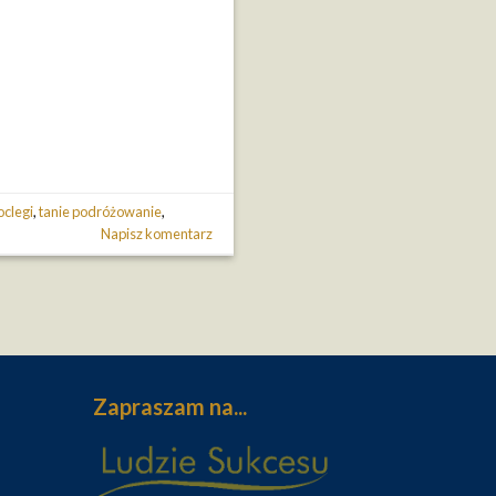
oclegi
,
tanie podróżowanie
,
Napisz komentarz
Zapraszam na...