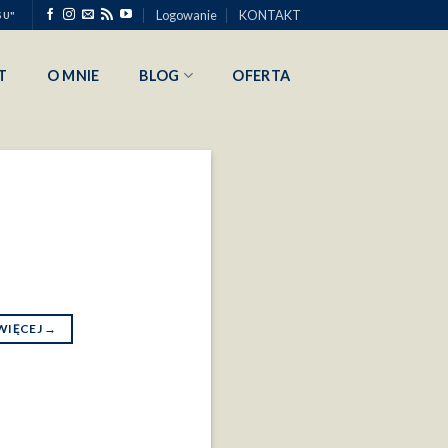
Logowanie
KONTAKT
SU"
T
O MNIE
BLOG
OFERTA
WIĘCEJ
→