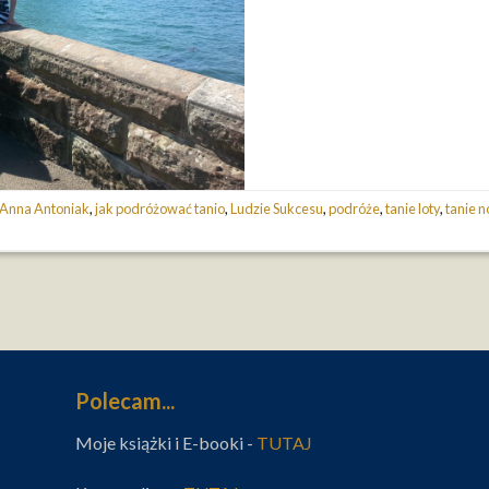
Anna Antoniak
,
jak podróżować tanio
,
Ludzie Sukcesu
,
podróże
,
tanie loty
,
tanie n
Polecam...
Moje książki i E-booki -
TUTAJ