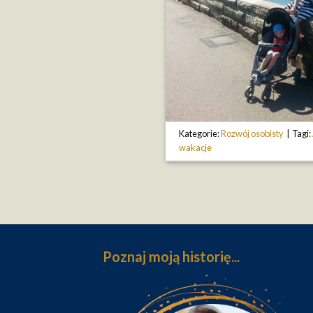
Kategorie:
Rozwój osobisty
|
Tagi:
wakacje
Poznaj moją historię...