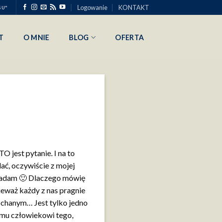
Logowanie
KONTAKT
SU"
T
O MNIE
BLOG
OFERTA
O jest pytanie. I na to
ć, oczywiście z mojej
 gadam 🙂 Dlaczego mówię
ieważ każdy z nas pragnie
ochanym… Jest tylko jedno
mu człowiekowi tego,