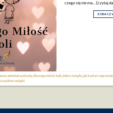
czego się nie ma… [czytaj da
ZOBACZ 
anna antoniak podcast
,
dlaczego miłość boli
,
dobre związki
,
jak kochać naprawd
szczęśliwe zwiążki