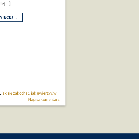
lej…]
WIĘCEJ
→
ę
,
jak się zakochać
,
jak uwierzyć w
Napisz komentarz