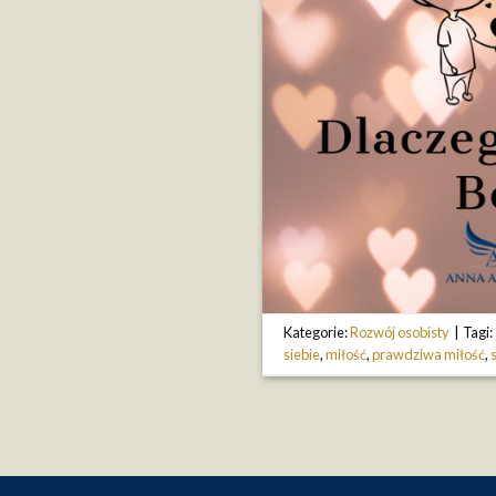
Kategorie:
Rozwój osobisty
|
Tagi:
siebie
,
miłość
,
prawdziwa miłość
,