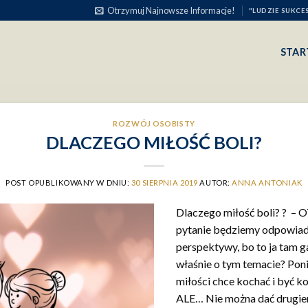
Otrzymuj Najnowsze Informacje!
"LUDZIE SUKCE
STAR
ROZWÓJ OSOBISTY
DLACZEGO MIŁOŚĆ BOLI?
POST OPUBLIKOWANY W DNIU:
30 SIERPNIA 2019
AUTOR:
ANNA ANTONIAK
Dlaczego miłość boli? ? – OT
pytanie będziemy odpowiada
perspektywy, bo to ja tam
właśnie o tym temacie? Pon
miłości chce kochać i być k
ALE… Nie można dać drugie