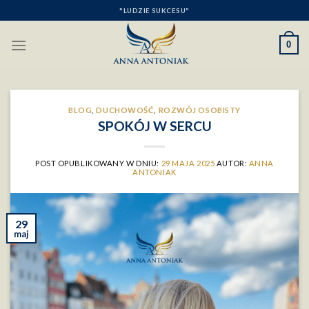
Skip
"LUDZIE SUKCESU"
to
content
0
BLOG
,
DUCHOWOŚĆ
,
ROZWÓJ OSOBISTY
SPOKÓJ W SERCU
POST OPUBLIKOWANY W DNIU:
29 MAJA 2025
AUTOR:
ANNA
ANTONIAK
29
maj