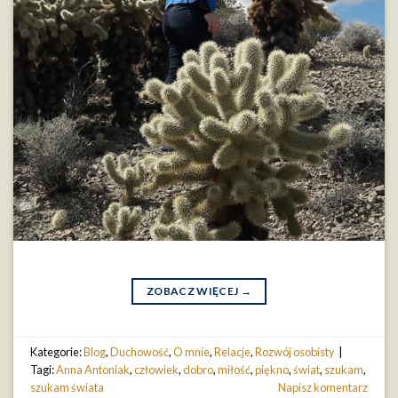
ZOBACZ WIĘCEJ
→
Kategorie:
Blog
,
Duchowość
,
O mnie
,
Relacje
,
Rozwój osobisty
|
Tagi:
Anna Antoniak
,
człowiek
,
dobro
,
miłość
,
piękno
,
świat
,
szukam
,
szukam świata
Napisz komentarz