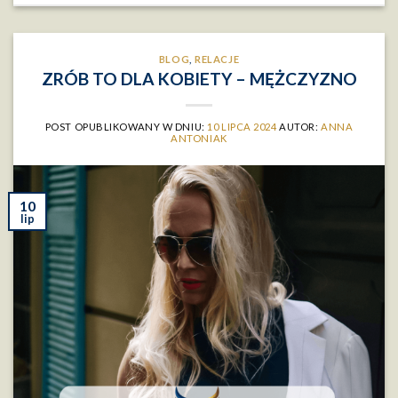
BLOG
,
RELACJE
ZRÓB TO DLA KOBIETY – MĘŻCZYZNO
POST OPUBLIKOWANY W DNIU:
10 LIPCA 2024
AUTOR:
ANNA
ANTONIAK
10
lip