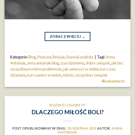
ZOBACZ WIĘCEJ
→
Kategorie:
Blog
,
Podcast
,
Relacje
,
Rozwój osobisty
|
Tagi:
Anna
Antoniak
,
anna antoniak blog
,
czas działania
,
dobry związek
,
jak być
szczęśliwym mimo problemów
,
jak uwierzyć w siebie
,
kurs czas
działania
,
kurs uwierz w siebie
,
miłość
,
szczęśliwy związek
4
komentarze
ROZWÓJ OSOBISTY
DLACZEGO MIŁOŚĆ BOLI?
POST OPUBLIKOWANY W DNIU:
30 SIERPNIA 2019
AUTOR:
ANNA
ANTONIAK