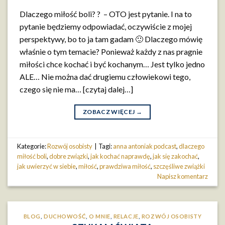
Dlaczego miłość boli? ? – OTO jest pytanie. I na to
pytanie będziemy odpowiadać, oczywiście z mojej
perspektywy, bo to ja tam gadam 🙂 Dlaczego mówię
właśnie o tym temacie? Ponieważ każdy z nas pragnie
miłości chce kochać i być kochanym… Jest tylko jedno
ALE… Nie można dać drugiemu człowiekowi tego,
czego się nie ma… [czytaj dalej…]
ZOBACZ WIĘCEJ
→
Kategorie:
Rozwój osobisty
|
Tagi:
anna antoniak podcast
,
dlaczego
miłość boli
,
dobre związki
,
jak kochać naprawdę
,
jak się zakochać
,
jak uwierzyć w siebie
,
miłość
,
prawdziwa miłość
,
szczęśliwe zwiążki
Napisz komentarz
BLOG
,
DUCHOWOŚĆ
,
O MNIE
,
RELACJE
,
ROZWÓJ OSOBISTY