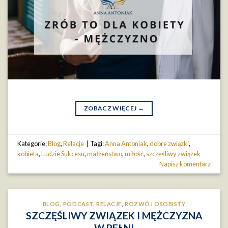
ZOBACZ WIĘCEJ
→
Kategorie:
Blog
,
Relacje
|
Tagi:
Anna Antoniak
,
dobre związki
,
kobieta
,
Ludzie Sukcesu
,
małżeństwo
,
miłość
,
szczęśliwy związek
Napisz komentarz
BLOG
,
PODCAST
,
RELACJE
,
ROZWÓJ OSOBISTY
SZCZĘŚLIWY ZWIĄZEK I MĘŻCZYZNA
W PEŁNI