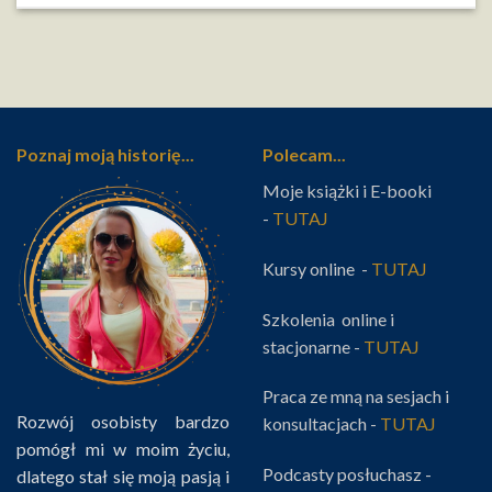
Poznaj moją historię...
Polecam...
Moje książki i E-booki
-
TUTAJ
Kursy online -
TUTAJ
Szkolenia online i
stacjonarne -
TUTAJ
Praca ze mną na sesjach i
Rozwój osobisty bardzo
konsultacjach -
TUTAJ
pomógł mi w moim życiu,
Podcasty posłuchasz -
dlatego stał się moją pasją i