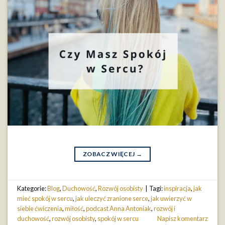
ZOBACZ WIĘCEJ
→
Kategorie:
Blog
,
Duchowość
,
Rozwój osobisty
|
Tagi:
inspiracja
,
jak
mieć spokój w sercu
,
jak uleczyć zranione serce
,
jak uwierzyć w
siebie ćwiczenia
,
miłość
,
podcast Anna Antoniak
,
rozwój i
duchowość
,
rozwój osobisty
,
spokój w sercu
Napisz komentarz