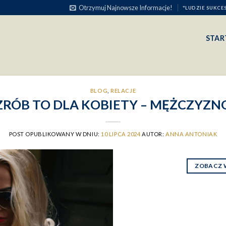
Otrzymuj Najnowsze Informacje!
"LUDZIE SUKCE
STAR
BLOG
,
RELACJE
ZRÓB TO DLA KOBIETY – MĘŻCZYZN
POST OPUBLIKOWANY W DNIU:
10 LIPCA 2024
AUTOR:
ANNA ANTONIAK
ZOBACZ 