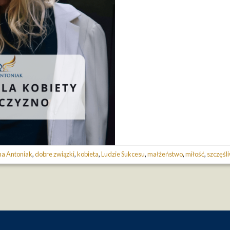
a Antoniak
,
dobre związki
,
kobieta
,
Ludzie Sukcesu
,
małżeństwo
,
miłość
,
szczęśl