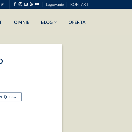
Logowanie
KONTAKT
SU"
T
O MNIE
BLOG
OFERTA
O
WIĘCEJ
→