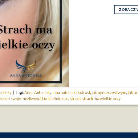
ZOBACZ 
sobisty
|
Tagi:
Anna Antoniak
,
anna antoniak podcast
,
jak być szcześliwym
,
jak pr
iebie i swoje możliwości
,
Ludzie Sukcesu
,
strach
,
strach ma wielkie oczy