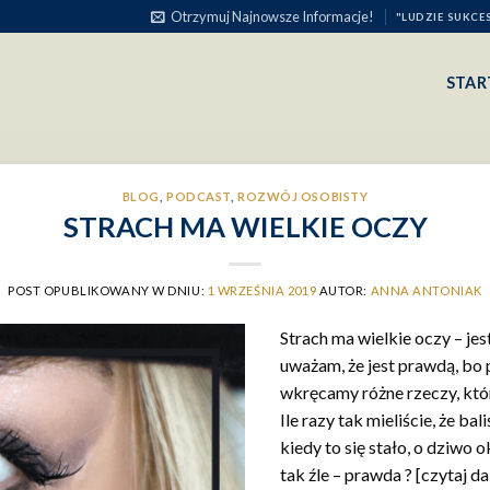
Otrzymuj Najnowsze Informacje!
"LUDZIE SUKCE
STAR
BLOG
,
PODCAST
,
ROZWÓJ OSOBISTY
STRACH MA WIELKIE OCZY
POST OPUBLIKOWANY W DNIU:
1 WRZEŚNIA 2019
AUTOR:
ANNA ANTONIAK
Strach ma wielkie oczy – jes
uważam, że jest prawdą, bo 
wkręcamy różne rzeczy, któr
Ile razy tak mieliście, że ba
kiedy to się stało, o dziwo o
tak źle – prawda ? [czytaj da