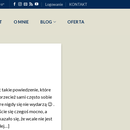
Logowanie
KONTAKT
SU"
T
O MNIE
BLOG
OFERTA
t takie powiedzenie, które
przecież sami często sobie
e nigdy się nie wydarzą 😉 .
liście się czegoś mocno, a
kazało się, że wcale nie jest
lej…]