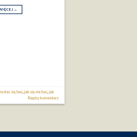
WIĘCEJ
→
zestać się bać
,
jak się nie bać
,
jak
Napisz komentarz