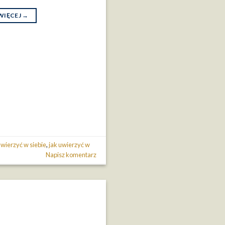
WIĘCEJ
→
uwierzyć w siebie
,
jak uwierzyć w
Napisz komentarz