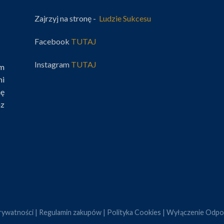
Zajrzyj na stronę -
Ludzie Sukcesu
Facebook
TUTAJ
Instagram
TUTAJ
im
mi
nę
az
rywatności
|
Regulamin zakupów
|
Polityka Cookies
|
Wyłączenie Odpow