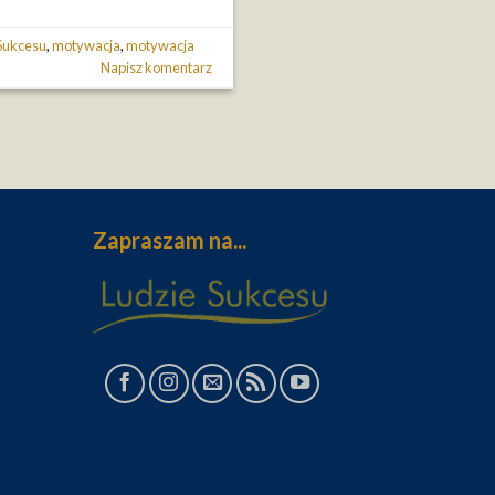
Sukcesu
,
motywacja
,
motywacja
Napisz komentarz
Zapraszam na...