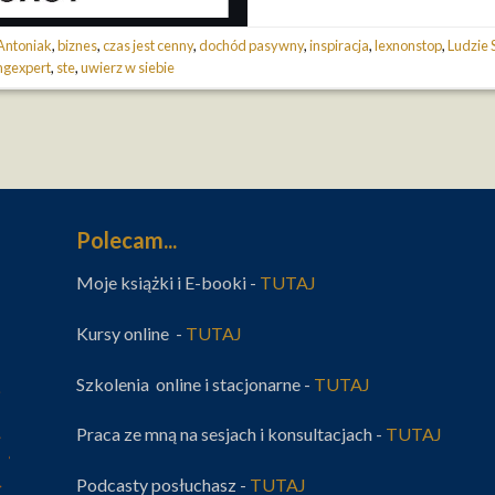
Antoniak
,
biznes
,
czas jest cenny
,
dochód pasywny
,
inspiracja
,
lexnonstop
,
Ludzie 
ngexpert
,
ste
,
uwierz w siebie
Polecam...
Moje książki i E-booki -
TUTAJ
Kursy online -
TUTAJ
Szkolenia online i stacjonarne -
TUTAJ
Praca ze mną na sesjach i konsultacjach -
TUTAJ
Podcasty posłuchasz -
TUTAJ