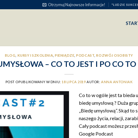
Otrzymuj Najnowsze Informacje!
"LUDZIE SUKCE
STAR
BLOG
,
KURSY I SZKOLENIA
,
PIENIĄDZE
,
PODCAST
,
ROZWÓJ OSOBISTY
UMYSŁOWA – CO TO JEST I PO CO T
POST OPUBLIKOWANY W DNIU:
18 LIPCA 2019
AUTOR:
ANNA ANTONIAK
Co to w ogóle jest ta bieda
biedę umysłową ? Duża grupa
„Biedę umysłową”. Skąd to si
naszego życia, relacji, zara
Cały podcast możesz przes
Google Podcast