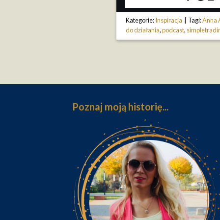
Kategorie:
Inspiracja
|
Tagi:
Anna 
do działania
,
podcast
,
simpletradi
Poznaj moją historię...