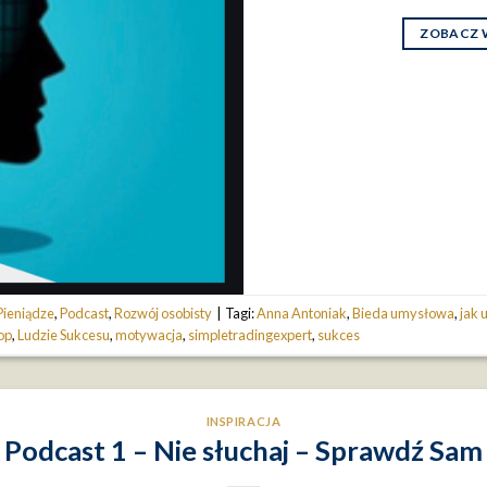
ZOBACZ 
Pieniądze
,
Podcast
,
Rozwój osobisty
|
Tagi:
Anna Antoniak
,
Bieda umysłowa
,
jak 
op
,
Ludzie Sukcesu
,
motywacja
,
simpletradingexpert
,
sukces
INSPIRACJA
Podcast 1 – Nie słuchaj – Sprawdź Sam