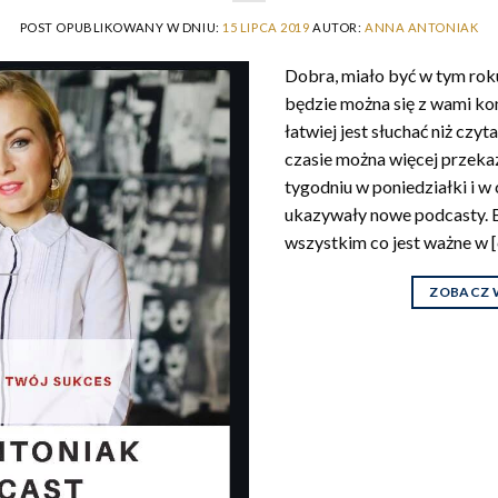
POST OPUBLIKOWANY W DNIU:
15 LIPCA 2019
AUTOR:
ANNA ANTONIAK
Dobra, miało być w tym roku,
będzie można się z wami k
łatwiej jest słuchać niż cz
czasie można więcej przeka
tygodniu w poniedziałki i w
ukazywały nowe podcasty.
wszystkim co jest ważne w [
ZOBACZ 