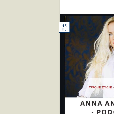
15
lip