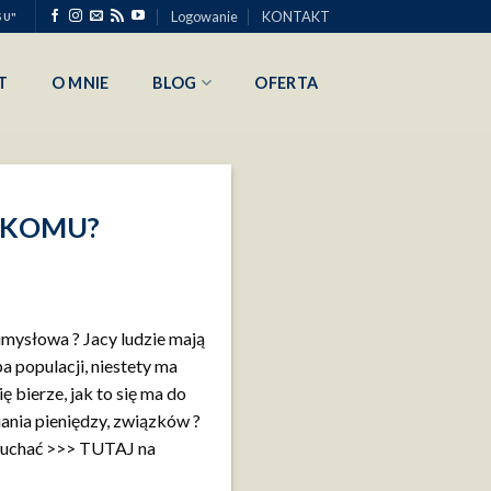
Logowanie
KONTAKT
SU"
T
O MNIE
BLOG
OFERTA
O KOMU?
 umysłowa ? Jacy ludzie mają
 populacji, niestety ma
ę bierze, jak to się ma do
biania pieniędzy, związków ?
łuchać >>> TUTAJ na